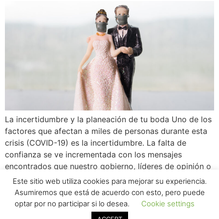
La incertidumbre y la planeación de tu boda Uno de los
factores que afectan a miles de personas durante esta
crisis (COVID-19) es la incertidumbre. La falta de
confianza se ve incrementada con los mensajes
encontrados que nuestro gobierno, líderes de opinión o
la misma OMS envían a la población. El resultado de
Este sitio web utiliza cookies para mejorar su experiencia.
recibir este […]
Asumiremos que está de acuerdo con esto, pero puede
optar por no participar si lo desea.
Cookie settings
¿Necesitas ayuda?
Aviso de privacidad