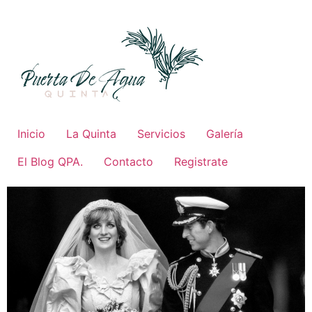
Ir
al
contenido
Inicio
La Quinta
Servicios
Galería
El Blog QPA.
Contacto
Registrate